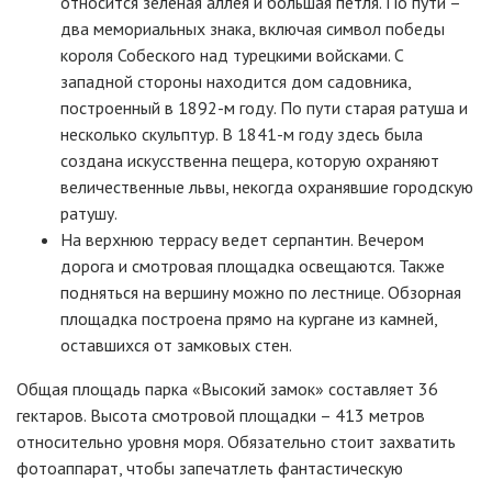
относится зеленая аллея и большая петля. По пути –
два мемориальных знака, включая символ победы
короля Собеского над турецкими войсками. С
западной стороны находится дом садовника,
построенный в 1892-м году. По пути старая ратуша и
несколько скульптур. В 1841-м году здесь была
создана искусственна пещера, которую охраняют
величественные львы, некогда охранявшие городскую
ратушу.
На верхнюю террасу ведет серпантин. Вечером
дорога и смотровая площадка освещаются. Также
подняться на вершину можно по лестнице. Обзорная
площадка построена прямо на кургане из камней,
оставшихся от замковых стен.
Общая площадь парка «Высокий замок» составляет 36
гектаров. Высота смотровой площадки – 413 метров
относительно уровня моря. Обязательно стоит захватить
фотоаппарат, чтобы запечатлеть фантастическую