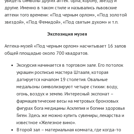
увидеть символы других аптек: орла, корону, звезду и
другие. Именно в таком стиле и назывались львовские
аптеки того времени: «Под черным орлом», «Под золотой
звездой», «Под Фемидой», «Под святым духом» и т.п.
Экспозиция музея
Аптека-музей «Под черным орлом» насчитывает 16 залов
общей площадью около 700 квадратов.
Экскурсия начинается в торговом зале. Его потолок
украшен росписью мастера Штааля, которая
датируется началом 19 столетия. Овальные
медальоны символизируют четыре стихии: воду,
огонь, воздух и землю. Интересный экспонат –
фармацевтические весы на метровых бронзовых
фигурах бога медицины Асклепия и богини здоровья
Гигеи. Здесь же можно купить сувениры, лекарства и
известное «Железное вино».
Второй зал – материальная комната, где когда-то