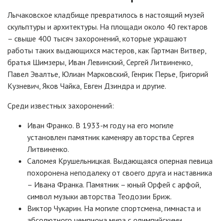
Лычаковское кладбище превратилось в настоящий музей
скульптуры и архитектуры. На площади около 40 гектаров
– свыше 400 тысяч захоронений, которые украшают
работы таких выдающихся мастеров, как Гартман Витвер,
братья Шимзеры, Иван Левинский, Сергей Литвиненко,
Павел Эвалтье, Юлиан Марковский, Генрик Перье, Григорий
Кузневич, Яков Чайка, Евген Дзиндра и другие.
Среди известных захоронений:
Иван Франко. В 1933-м году на его могиле
установлен памятник каменяру авторства Сергея
Литвиненко.
Саломея Крушельницкая. Выдающаяся оперная певица
похоронена неподалеку от своего друга и наставника
– Ивана Франка. Памятник – юный Орфей с арфой,
символ музыки авторства Теодозии Бриж.
Виктор Чукарин. На могиле спортсмена, гимнаста и
абсолютного чемпиона мира с олимпийскими