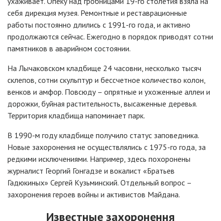
ухаживает. Опеку над гробницами 19-го столетия взяла на
себя дирекция музея. Ремонтные и реставрационные
работы постоянно длились с 1991-го года, и активно
продолжаются сейчас. Ежегодно в порядок приводят сотни
памятников в аварийном состоянии.
На Лычаковском кладбище 24 часовни, несколько тысяч
склепов, сотни скульптур и бессчетное количество колон,
венков и амфор. Повсюду – опрятные и ухоженные аллеи и
дорожки, буйная растительность, высаженные деревья.
Территория кладбища напоминает парк.
В 1990-м году кладбище получило статус заповедника.
Новые захоронения не осуществлялись с 1975-го года, за
редкими исключениями. Например, здесь похоронены
журналист Георгий Гонгадзе и вокалист «Братьев
Гадюкиных» Сергей Кузьминский. Отдельный вопрос –
захоронения героев войны и активистов Майдана.
Известные захоронення