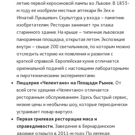
летию первой керосиновой лампы во Львове. В 1853-
м году ее изобрели местные аптекари Ян Зех и
Игнатий Лукашевич. Скульптура у входа – памятник
изобретателям. Ресторан занимает три этажа
старинного здания. На крыше – типичная львовская
панорамная площадка, открытая летом. Экспозиция
внутри – свыше 200 светильников, по которым можно
отследить историю их появления и развития с
краткой справкой. Европейская кухня отличается
оригинальной подачей с настоящими лабораторными
и пиротехническими экспериментами.
Пиццерия «Челентано» на Площади Рынок.
От
всей сети здешняя «Челентано» отличается
ресторанным обслуживанием. Здесь быстрый сервис,
низкие цены и необычны шоу, которые периодически
устраивает повар-виртуоз.
Первая грилевая ресторация мяса и
справедливости.
Заведение в Бернардинском
дворике открыто в 2011-м году. По легенде,