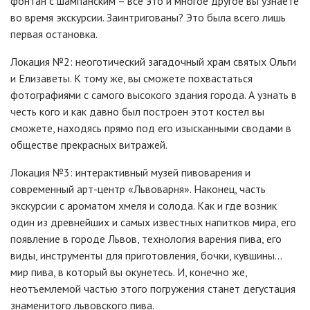
фонтан с шампанским – все это и многое другое вы узнаете
во время экскурсии. Заинтригованы? Это была всего лишь
первая остановка.
Локация №2: неоготический загадочный храм святых Ольги
и Елизаветы. К тому же, вы сможете похвастаться
фотографиями с самого высокого здания города. А узнать в
честь кого и как давно был построен этот костел вы
сможете, находясь прямо под его изысканными сводами в
обществе прекрасных витражей.
Локация №3: интерактивный музей пивоварения и
современный арт-центр «Львоварня». Наконец, часть
экскурсии с ароматом хмеля и солода. Как и где возник
один из древнейших и самых известных напитков мира, его
появление в городе Львов, технология варения пива, его
виды, инструменты для приготовления, бочки, кувшины…
мир пива, в который вы окунетесь. И, конечно же,
неотъемлемой частью этого погружения станет дегустация
знаменитого львовского пива.