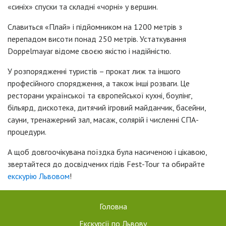
«синіх» спуски та складні «чорні» у вершин.
Славиться «Плай» і підйомником на 1200 метрів з
перепадом висоти понад 250 метрів. Устаткування
Doppelmayar відоме своєю якістю і надійністю.
У розпорядженні туристів – прокат лиж та іншого
професійного спорядження, а також інші розваги. Це
ресторани української та європейської кухні, боулінг,
більярд, дискотека, дитячий ігровий майданчик, басейни,
сауни, тренажерний зал, масаж, солярій і численні СПА-
процедури.
А щоб довгоочікувана поїздка була насиченою і цікавою,
звертайтеся до досвідчених гідів Fest-Tour та обирайте
екскурію Львовом
!
Головна
Екскурсії по Львову