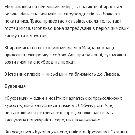
Незважаючи на невеликий вибір, тут завжди збирається
велика кількість лижників та сноубордистів, які бажають
покататися. Траса привертає як львівських жителів, так і
гостей міста. Особливо вона затребувана в період зимових
канікул та відпусток.
Збираючись на гірськолижний витяг «Майдан», краще
прихопити екіпіровку з собою. Але при бажанні, тут можна
взяти лижі та сноуборд на прокат.
З істотних плюсів – низькі ціни та близькість до Львова.
Буковиця
«Буковиця» – один з новітніх карпатських гірськолижних
курортів, який запустився тільки в 2016-му році. Але,
незважаючи на нетривалу історію, він уже завоював
заслужену популярність серед відпочиваючих.
Знаходиться «Буковиця» неподалік від Трускавця і Східниці.