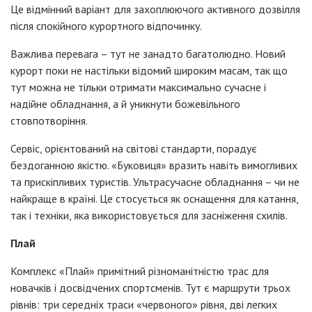
Це відмінний варіант для захоплюючого активного дозвілля
після спокійного курортного відпочинку.
Важлива перевага – тут не занадто багатолюдно. Новий
курорт поки не настільки відомий широким масам, так що
тут можна не тільки отримати максимально сучасне і
надійне обладнання, а й уникнути божевільного
стовпотворіння.
Сервіс, орієнтований на світові стандарти, порадує
бездоганною якістю. «Буковиця» вразить навіть вимогливих
та прискіпливих туристів. Ультрасучасне обладнання – чи не
найкраще в країні. Це стосується як оснащення для катання,
так і техніки, яка використовується для засніження схилів.
Плай
Комплекс «Плай» примітний різноманітністю трас для
новачків і досвідчених спортсменів. Тут є маршрути трьох
рівнів: три середніх траси «червоного» рівня, дві легких