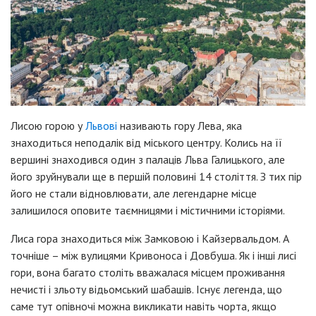
Лисою горою у
Львові
називають гору Лева, яка
знаходиться неподалік від міського центру. Колись на її
вершині знаходився один з палаців Льва Галицького, але
його зруйнували ще в першій половині 14 століття. З тих пір
його не стали відновлювати, але легендарне місце
залишилося оповите таємницями і містичними історіями.
Лиса гора знаходиться між Замковою і Кайзервальдом. А
точніше – між вулицями Кривоноса і Довбуша. Як і інші лисі
гори, вона багато століть вважалася місцем проживання
нечисті і зльоту відьомський шабашів. Існує легенда, що
саме тут опівночі можна викликати навіть чорта, якщо