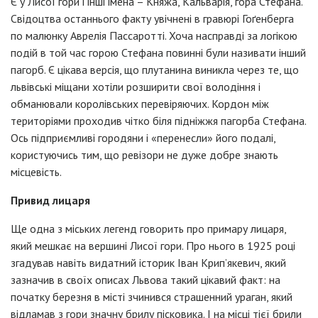
Є у Лисої гори і інші імена – Княжа, Кальварія, гора Стефана.
Свідоцтва останнього факту увічнені в гравюрі Гоґенберга
по малюнку Аврелія Пассаротті. Хоча насправді за логікою
подій в той час горою Стефана повинні були називати інший
пагорб. Є цікава версія, що плутанина виникла через те, що
львівські міщани хотіли розширити свої володіння і
обманювали королівських перевіряючих. Кордон між
територіями проходив чітко біля підніжжя пагорба Стефана.
Ось підприємливі городяни і «перенесли» його подалі,
користуючись тим, що ревізори не дуже добре знають
місцевість.
Привид лицаря
Ще одна з міських легенд говорить про примару лицаря,
який мешкає на вершині Лисої гори. Про нього в 1925 році
згадував навіть видатний історик Іван Крип’якевич, який
зазначив в своїх описах Львова такий цікавий факт: на
початку березня в місті зчинився страшенний ураган, який
відламав з гори значну брилу пісковика. І на місці тієї брили