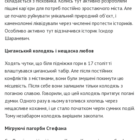
складається з пісковика. Колись тут активно розробляли
піщані кар’єри для потреб постійно зростаючого міста. Але
це почало руйнувати унікальний природний об’єкт, і
каменоломні ліквідували через численні протести істориків.
Особливо активно тут відзначився історик Ісидор
Шараневич.
Циганський колодязь і нещасна любов
Ходять чутки, що біля підніжжя гори в 17 столітті
влаштувався циганський табір. Але після постійних
конфліктів з містянами, вони були змушені покинути цю
місцевість. Після себе вони залишили тільки колодязь з
поганою славою. Говорили, що цей колодязь притягує погані
думки. Одного разу в ньому втопився хлопець через
нещасливе кохання, і це стало початком черги сумних подій.
Тому незабаром колодязь вирішили закопати.
Мігруючі пагорби Стефана