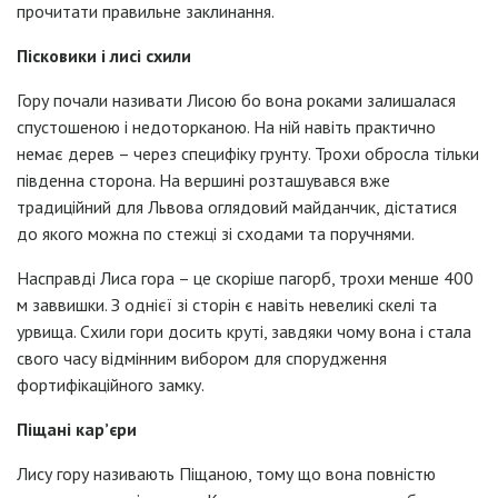
прочитати правильне заклинання.
Пісковики і лисі схили
Гору почали називати Лисою бо вона роками залишалася
спустошеною і недоторканою. На ній навіть практично
немає дерев – через специфіку грунту. Трохи обросла тільки
південна сторона. На вершині розташувався вже
традиційний для Львова оглядовий майданчик, дістатися
до якого можна по стежці зі сходами та поручнями.
Насправді Лиса гора – це скоріше пагорб, трохи менше 400
м заввишки. З однієї зі сторін є навіть невеликі скелі та
урвища. Схили гори досить круті, завдяки чому вона і стала
свого часу відмінним вибором для спорудження
фортифікаційного замку.
Піщані кар’єри
Лису гору називають Піщаною, тому що вона повністю