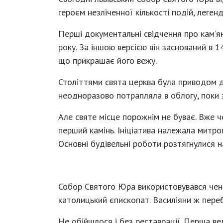
героєм незліченної кількості подій, легенд
Перші документальні свідчення про кам’ян
року. За іншою версією він заснований в 1
що прикрашає його вежу.
Століттями свята церква була приводом дл
неодноразово потрапляла в облогу, поки 
Але святе місце порожнім не буває. Вже ч
перший камінь. Ініціатива належала митр
Основні будівельні роботи розтягнулися н
Собор Святого Юра використовувався ченця
католицький єпископат. Василіяни ж пере
Не обійшлося і без реставрації. Перша в