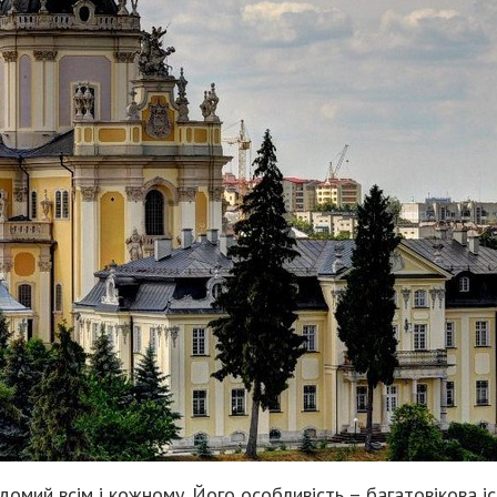
омий всім і кожному. Його особливість – багатовікова іст