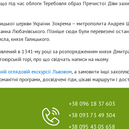
о під час облоги Теребовля образ Пречистої Діви захища
олицької церкви України. Зокрема – митрополита Андрея 
нна Любачівського. Пізніше сюди були перевезені остан
сла, князя Галицького.
овлений в 1341-му році за розпорядженням князя Дмитра 
юрській горі, про що свідчать написи на ньому.
ній оглядовій екскурсії Львовом
, а замовити інші захопл
оманітні програми, досвідчені гіди, цікаві маршрути і дост
+38 096 18 37 603
+38 093 73 49 304
+38 095 43 05 658