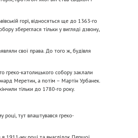
івській горі, відносяться ще до 1363-го
обору збереглася тільки у вигляді дзвону,
вляли свої права. До того ж, будівля
ого греко-католицького собору заклали
нард Меретин, а потім – Мартін Урбанек.
інчили тільки до 1780-го року.
у році, тут влаштувався греко-
я в 1911-му році та внаслідок Першої