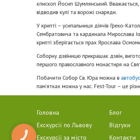
єпископ Йосип Шумлянський. Вважається, щ
відводив кулі та ворожі снаряди.
У крипті – усипальниця діячів Греко-Кат
Сембратовича та кардинала Мирослава Іоа
крипті зберігається прах Ярослава Осмоми
Соборну дзвіницю прикрашає дзвін, вигот
першого православного монастиря на Свято
Побачити Собор Св. Юра можна в
автобус
пам’ятках можна у нас. Fest-Tour – це різн
Головна
Блог
Екскурсії по Львову
Відгуки
Екскурсії за місто
Контакти