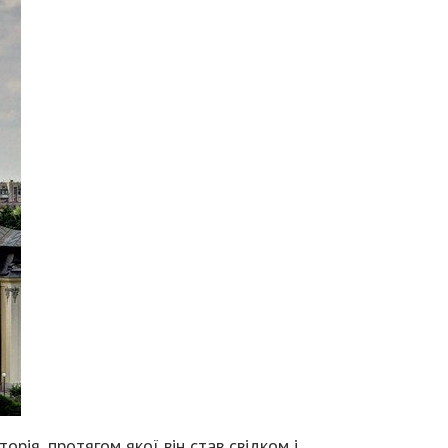
орія, протягом якої він став свідком і