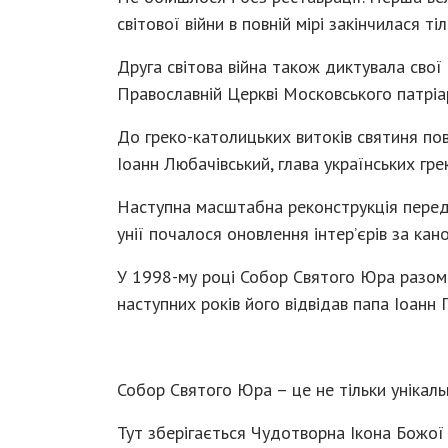
світової війни в повній мірі закінчилася ті
Друга світова війна також диктувала свої
Православній Церкві Московського патріа
До греко-католицьких витоків святиня пов
Іоанн Любачівський, глава українських гре
Наступна масштабна реконструкція передб
унії почалося оновлення інтер’єрів за кан
У 1998-му році Собор Святого Юра разом
наступних років його відвідав папа Іоанн П
Собор Святого Юра – це не тільки унікаль
Тут зберігається Чудотворна Ікона Божої 