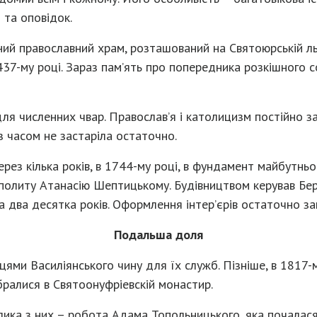
 та оповідок.
ий православний храм, розташований на Святоюрській льв
437-му році. Зараз пам’ять про попередника розкішного с
я численних чвар. Православ’я і католицизм постійно зая
з часом не застаріла остаточно.
ерез кілька років, в 1744-му році, в фундамент майбутнь
ополиту Атанасію Шептицькому. Будівництвом керував Бер
а два десятка років. Оформлення інтер’єрів остаточно зак
Подальша доля
ми Василіянського чину для їх служб. Пізніше, в 1817-м
бралися в Святоонуфріевскій монастир.
елика з них – робота Адама Топольницького, яка почалас