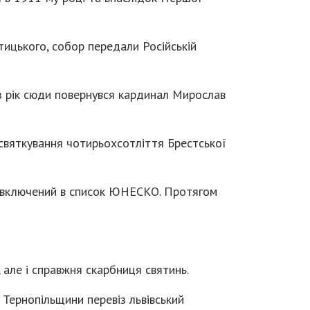
тицького, собор передали Російській
ез рік сюди повернувся кардинал Мирослав
святкування чотирьохсотліття Брестської
а включений в список ЮНЕСКО. Протягом
 але і справжня скарбниця святинь.
 Тернопільщини перевіз львівський