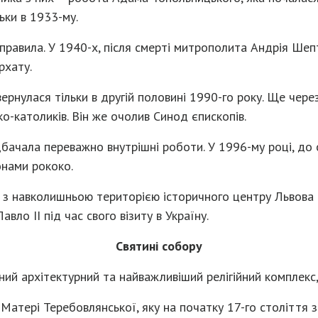
льки в 1933-му.
 правила. У 1940-х, після смерті митрополита Андрія Шеп
рхату.
ернулася тільки в другій половині 1990-го року. Ще чер
ко-католиків. Він же очолив Синод єпископів.
ачала переважно внутрішні роботи. У 1996-му році, до 
онами рококо.
 з навколишньою територією історичного центру Львов
авло II під час свого візиту в Україну.
Святині собору
ний архітектурний та найважливіший релігійний комплекс,
Матері Теребовлянської, яку на початку 17-го століття з