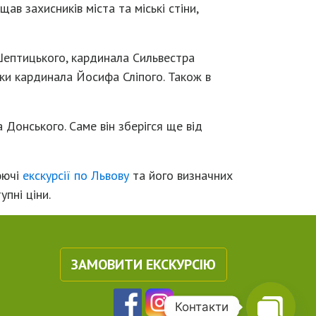
в захисників міста та міські стіни,
Шептицького, кардинала Сильвестра
ки кардинала Йосифа Сліпого. Також в
Донського. Саме він зберігся ще від
юючі
екскурсії по Львову
та його визначних
упні ціни.
ЗАМОВИТИ ЕКСКУРСІЮ
Контакти