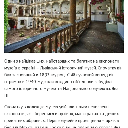
Один з найцікавіших, найстарших та багатих на експонати
музеїв в Україні – Львівський історичний музей. Спочатку він
був заснований в 1893-му році. Свій сучасний вигляд він
отримав в 1940-му, коли воєдино об’єдналися будівлі
самого історичного музею та Національного музею ім. Яна
III.
Спочатку в колекцію музею увійшли тільки нечисленні
експонати, які збереглися в архівах, магістратах та деяких
приватних зібраннях. Перше музейне приміщення – архів в
будівлі Міської ратуші. Трохи пізніше для музею короля Яна