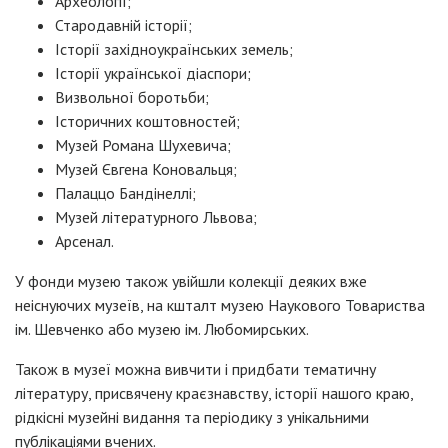
Археології;
Стародавній історії;
Історії західноукраїнських земель;
Історії української діаспори;
Визвольної боротьби;
Історичних коштовностей;
Музей Романа Шухевича;
Музей Євгена Коновальця;
Палаццо Бандінеллі;
Музей літературного Львова;
Арсенал.
У фонди музею також увійшли колекції деяких вже
неіснуючих музеїв, на кшталт музею Наукового Товариства
ім. Шевченко або музею ім. Любомирських.
Також в музеї можна вивчити і придбати тематичну
літературу, присвячену краєзнавству, історії нашого краю,
рідкісні музейні видання та періодику з унікальними
публікаціями вчених.