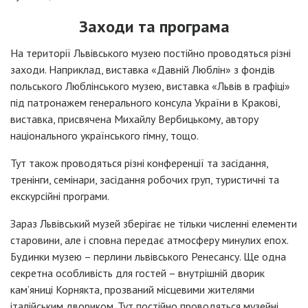
Заходи та програма
На території Львівського музею постійно проводяться різні
заходи. Наприклад, виставка «Давній Люблін» з фондів
польського Люблінського музею, виставка «Львів в графіці»
під патронажем генерального консула України в Кракові,
виставка, присвячена Михайлу Вербицькому, автору
національного українського гімну, тощо.
Тут також проводяться різні конференції та засідання,
тренінги, семінари, засідання робочих груп, туристичні та
екскурсійні програми.
Зараз Львівський музей зберігає не тільки численні елементи
старовини, але і сповна передає атмосферу минулих епох.
Будинки музею – перлини львівського Ренесансу. Ще одна
секретна особливість для гостей – внутрішній дворик
кам’яниці Корнякта, прозваний місцевими жителями
італійським двориком. Тут постійно проводяться музейні