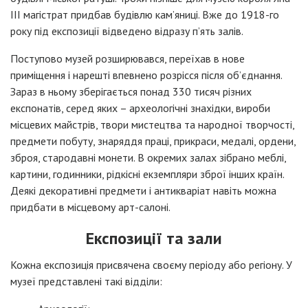
III магістрат придбав будівлю кам’яниці. Вже до 1918-го
року під експозиції відведено відразу п’ять залів.
Поступово музей розширювався, переїхав в нове
приміщення і нарешті впевнено розрісся після об’єднання.
Зараз в ньому зберігається понад 330 тисяч різних
експонатів, серед яких – археологічні знахідки, вироби
місцевих майстрів, твори мистецтва та народної творчості,
предмети побуту, знаряддя праці, прикраси, медалі, ордени,
зброя, стародавні монети. В окремих залах зібрано меблі,
картини, годинники, рідкісні екземпляри зброї інших країн.
Деякі декоративні предмети і антикваріат навіть можна
придбати в місцевому арт-салоні.
Експозиції та зали
Кожна експозиція присвячена своєму періоду або регіону. У
музеї представлені такі відділи: