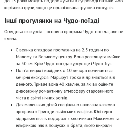
до 13 років можуть подорожувати в супроводі батьків. Або
керівника групи, якщо це організована групова екскурсія.
Інші прогулянки на Чудо-поїзді
Оглядова екскурсія – основна програма Чудо-поїзда, але не
єдина.
Є велика оглядова прогулянка на 2,5 години по
Малому та Великому центру. Вона розтягнута майже
на 30 км. Крім Чудо-поїзда курсує ще і Чудо-бус.
По п’ятницях і вихідних о 10 вечора починається
вечірня екскурсія. Маршрут трохи відрізняється від
денного. Триває вона 40 хвилин, за які ви оціните
дивовижну романтичну атмосферу старовинного
міста в світлі нічних вогнів.
Для маленьких дітей спеціально написана казкова
програма «Пригоди львівських ельфів». Юні герої
відправляться в подорож з хлопчиком Максимом та
ельфійкою Ією в пошуках її брата, якого викрали