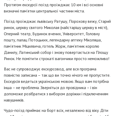
Протягом екскурсії поїзд проїжджає 10 км і всі основні
визначні пам’ятки центральної частини міста.
Поїзд проїжджає львівську Ратушу, Порохову вежу, Старий
ринок, церкву святого Миколая (найстарішу церкву в місті),
Оперний театр, Будинок вчених, Університет, Головну
пошту, палац Потоцьких, легендарну аптеку Міколяша,
пам’ятник Міцкевича, готель Жорж, пам’ятник королю
Данилу, Латинський собор і знову повертається на Площу
Ринок. Не помітити строкаті вагончики просто неможливо!
Вас не супроводжує екскурсовод, але вся програма
повністю записана – так що ви точно нічого не пропустите.
Екскурсія ведеться українською мовою. Якщо вам потрібна
інша – не проблема. Зверніться до провідника – і він
допоможе розібратися з вибором доріжки і підключенням
навушників.
Чудо-поїзд приймає на борт всіх, незалежно від віку. Діти