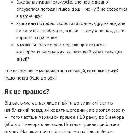
Вже запланували екскурсію, але несподівано
зіпсувалася погода і пішов дощ – чому б не сховатися
в вагончику?
Якщо вам потрібно скоротати годину-другу часу, але
не хочеться ні обідати, ні кави – чому б не поєднати
корисне з приємним!
А може ви багато років мріяли проїхатися в
кольорових вагончиках, які зазвичай якраз таки для
дітей?
І це всього лише мала частина ситуацій, коли львівський
Чудо-поїзд буде до речі!
Як це працює?
Від вас вимагається лише підійти до зупинки і сісти в
найближчий поїзд, які ходять щогодини, а в розпал сезону
– і того частіше. Атракціон працює з 10 ранку до 8 вечора
(або до 5 вечора в несезон). Поїздка триває приблизно
годину. Маршрут починається прямо на Площі Ринок.