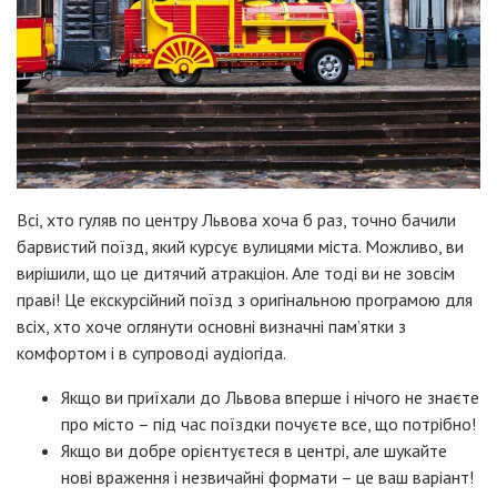
Всі, хто гуляв по центру Львова хоча б раз, точно бачили
барвистий поїзд, який курсує вулицями міста. Можливо, ви
вирішили, що це дитячий атракціон. Але тоді ви не зовсім
праві! Це екскурсійний поїзд з оригінальною програмою для
всіх, хто хоче оглянути основні визначні пам’ятки з
комфортом і в супроводі аудіогіда.
Якщо ви приїхали до Львова вперше і нічого не знаєте
про місто – під час поїздки почуєте все, що потрібно!
Якщо ви добре орієнтуєтеся в центрі, але шукайте
нові враження і незвичайні формати – це ваш варіант!