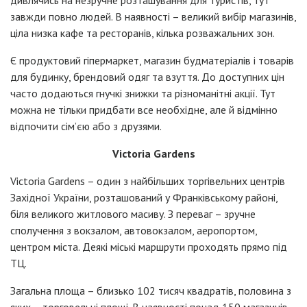
завжди повно людей. В наявності – великий вибір магазинів,
ціла низка кафе та ресторанів, кілька розважальних зон.
Є продуктовий гіпермаркет, магазин будматеріалів і товарів
для будинку, брендовий одяг та взуття. До доступних цін
часто додаються гнучкі знижки та різноманітні акції. Тут
можна не тільки придбати все необхідне, але й відмінно
відпочити сім’єю або з друзями.
Victoria Gardens
Victoria Gardens – один з найбільших торгівельних центрів
Західної України, розташований у Франківському районі,
біля великого житлового масиву. З переваг – зручне
сполучення з вокзалом, автовокзалом, аеропортом,
центром міста. Деякі міські маршрути проходять прямо під
ТЦ.
Загальна площа – близько 102 тисяч квадратів, половина з
яких – торговельні площі. В наявності понад 150 магазинів