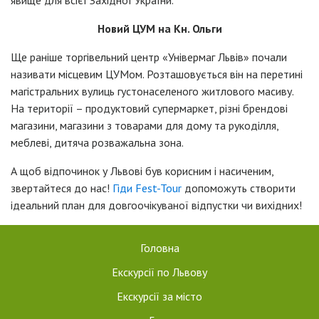
Новий ЦУМ на Кн. Ольги
Ще раніше торгівельний центр «Універмаг Львів» почали
називати місцевим ЦУМом. Розташовується він на перетині
магістральних вулиць густонаселеного житлового масиву.
На території – продуктовий супермаркет, різні брендові
магазини, магазини з товарами для дому та рукоділля,
меблеві, дитяча розважальна зона.
А щоб відпочинок у Львові був корисним і насиченим,
звертайтеся до нас!
Гіди Fest-Tour
допоможуть створити
ідеальний план для довгоочікуваної відпустки чи вихідних!
Головна
Екскурсії по Львову
Екскурсії за місто