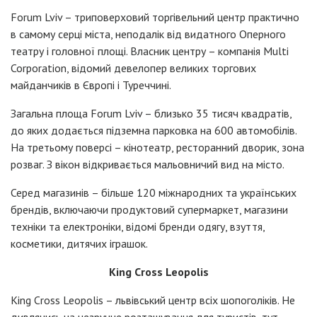
Forum Lviv – триповерховий торгівельний центр практично
в самому серці міста, неподалік від видатного Оперного
театру і головної площі. Власник центру – компанія Multi
Corporation, відомий девелопер великих торгових
майданчиків в Європі і Туреччині.
Загальна площа Forum Lviv – близько 35 тисяч квадратів,
до яких додається підземна парковка на 600 автомобілів.
На третьому поверсі – кінотеатр, ресторанний дворик, зона
розваг. З вікон відкривається мальовничий вид на місто.
Серед магазинів – більше 120 міжнародних та українських
брендів, включаючи продуктовий супермаркет, магазини
техніки та електроніки, відомі бренди одягу, взуття,
косметики, дитячих іграшок.
King Cross Leopolis
King Cross Leopolis – львівський центр всіх шопоголіків. Не
дивлячись на незручне розташування для туристів, тут