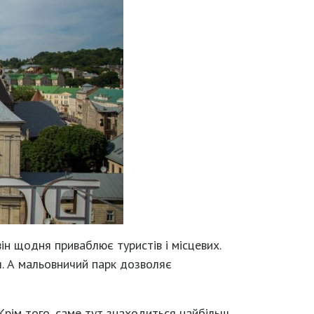
він щодня приваблює туристів і місцевих.
я. А мальовничий парк дозволяє
Крім того, саме тут знаходиться найбільш