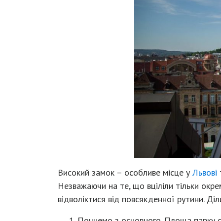
Високий замок – особливе місце у
Львові
Незважаючи на те, що вціліли тільки окре
відволіктися від повсякденної рутини. Ді
Почнемо з основного. Площа парку ст