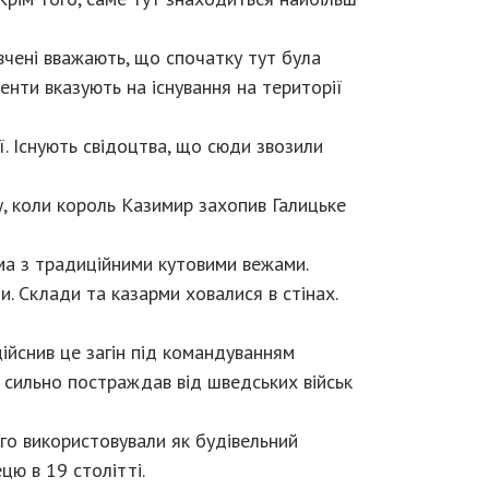
 вчені вважають, що спочатку тут була
менти вказують на існування на території
ії. Існують свідоцтва, що сюди звозили
у, коли король Казимир захопив Галицьке
ма з традиційними кутовими вежами.
. Склади та казарми ховалися в стінах.
ійснив це загін під командуванням
к сильно постраждав від шведських військ
ого використовували як будівельний
цю в 19 столітті.