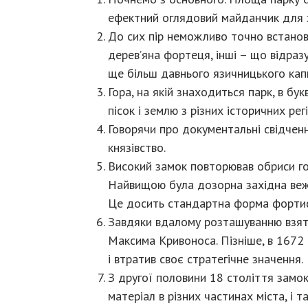
ефектний оглядовий майданчик для з
До сих пір неможливо точно встанови
дерев’яна фортеця, інші – що відразу
ще більш давнього язичницького кап
Гора, на якій знаходиться парк, в бу
пісок і землю з різних історичних рег
Говорячи про документальні свідченн
князівство.
Високий замок повторював обриси гор
Найвищою була дозорна західна вежа.
Це досить стандартна форма фортифі
Завдяки вдалому розташуванню взяти
Максима Кривоноса. Пізніше, в 1672 
і втратив своє стратегічне значення.
З другої половини 18 століття замок
матеріал в різних частинах міста, і 