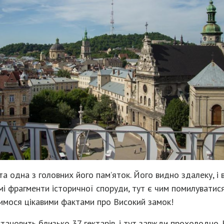
та одна з головних його пам’яток. Його видно здалеку, і 
мі фрагменти історичної споруди, тут є чим помилуватис
лимося цікавими фактами про Високий замок!
ановить близько 37 гектарів, і тут завжди прохолодно. 