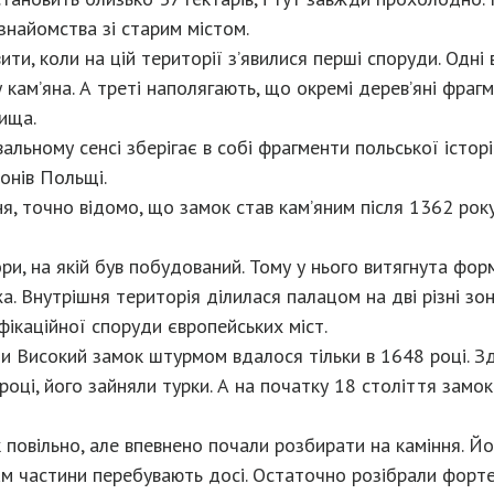
найомства зі старим містом.
ти, коли на цій території з’явилися перші споруди. Одні
 кам’яна. А треті наполягають, що окремі дерев’яні фраг
ища.
квальному сенсі зберігає в собі фрагменти польської істор
іонів Польщі.
я, точно відомо, що замок став кам’яним після 1362 рок
и, на якій був побудований. Тому у нього витягнута фор
 Внутрішня територія ділилася палацом на дві різні зони
каційної споруди європейських міст.
 Високий замок штурмом вдалося тільки в 1648 році. Зд
році, його зайняли турки. А на початку 18 століття замо
 повільно, але впевнено почали розбирати на каміння. Й
там частини перебувають досі. Остаточно розібрали форте