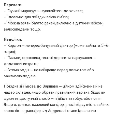
Переваги:
– Гнучкий маршрут — зупиняйтесь де хочете;
– Ідеально для поїздки всією сім’єю;
– Можна взяти багато речей, включно з дитячим візком,
велосипедами тощо.
Недоліки:
– Кордон — непередбачуваний фактор (може займати 1–6
годин);
– Пальне, страховка, платні дороги та паркування —
додаткові витрати;
– Втома водія — не найкраще перед польотом або
важливою подією.
Поїздка зі Львова до Варшави — цілком здійсненна й не
надто складна, якщо обрати правильний варіант. Якщо ви
шукаєте доступний спосіб — підійде автобус або потяг.
Якщо ж для вас важливий комфорт, час і відсутність зайвих
клопотів — трансфер від Андреоллі стане ідеальним