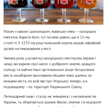
Разом з кавою і шоколадом, львівське пиво – своєрідна
пам’ятка. Варити його тут почали давно, ще в 15-му
столітті. У 1533-му році польський король видав офіційний
дозвіл на пивоваріння у місті.
Чималу роль у розвитку своєрідного мистецтва зіграли і
ченці, які варили свої напої з добірного хмелю, кращого
солоду та найчистішої артезіанської води. Бездоганна
якість незабаром прославила місцеве пиво далеко за
межами міста, по всій Австро-Угорської Імперії, а в
подальшому – по території Радянського Союзу.
Легендарний смак і статус не змінилися і з незалежністю
України, та зберігаються донині. Якісне, смачне та недороге