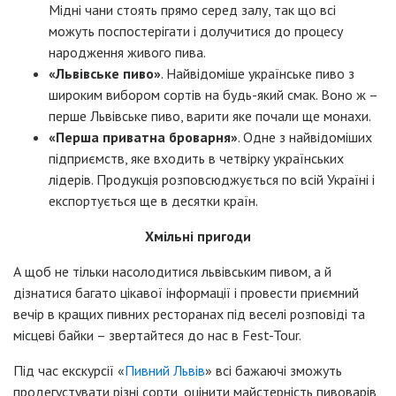
Мідні чани стоять прямо серед залу, так що всі
можуть поспостерігати і долучитися до процесу
народження живого пива.
«Львівське пиво»
. Найвідоміше українське пиво з
широким вибором сортів на будь-який смак. Воно ж –
перше Львівське пиво, варити яке почали ще монахи.
«Перша приватна броварня»
. Одне з найвідоміших
підприємств, яке входить в четвірку українських
лідерів. Продукція розповсюджується по всій Україні і
експортується ще в десятки країн.
Хмільні пригоди
А щоб не тільки насолодитися львівським пивом, а й
дізнатися багато цікавої інформації і провести приємний
вечір в кращих пивних ресторанах під веселі розповіді та
місцеві байки – звертайтеся до нас в Fest-Tour.
Під час екскурсії «
Пивний Львів
» всі бажаючі зможуть
продегустувати різні сорти, оцінити майстерність пивоварів