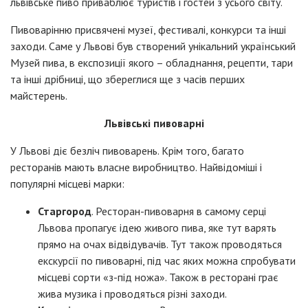
львівське пиво приваблює туристів і гостей з усього світу.
Пивоварінню присвячені музеї, фестивалі, конкурси та інші
заходи. Саме у Львові був створений унікальний український
Музей пива, в експозиції якого – обладнання, рецепти, тари
та інші дрібниці, що збереглися ще з часів перших
майстерень.
Львівські пивоварні
У Львові діє безліч пивоварень. Крім того, багато
ресторанів мають власне виробництво. Найвідоміші і
популярні місцеві марки:
Старгород
. Ресторан-пивоварня в самому серці
Львова пропагує ідею живого пива, яке тут варять
прямо на очах відвідувачів. Тут також проводяться
екскурсії по пивоварні, під час яких можна спробувати
місцеві сорти «з-під ножа». Також в ресторані грає
жива музика і проводяться різні заходи.