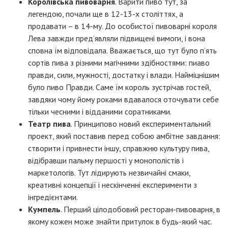
Королівська пивоварня
. Варити пиво тут, за
легендою, почали ще в 12-13-х століттях, а
продавати – в 14-му. До особистої пивоварні короля
Лева завжди пред’являли підвищені вимоги, і вона
сповна їм відповідала. Вважається, що тут було п’ять
сортів пива з різними магічними здібностями: пиаво
правди, сили, мужності, достатку і влади. Найміцнішим
було пиво Правди. Саме їм король зустрічав гостей,
завдяки чому йому роками вдавалося оточувати себе
тільки чесними і відданими соратниками.
Театр пива
. Принципово новий експериментальний
проект, який поставив перед собою амбітне завдання:
створити і привнести іншу, справжню культуру пива,
відібравши пальму першості у монополістів і
маркетологів. Тут лідирують незвичайні смаки,
креативні концепції і нескінченні експерименти з
інгредієнтами.
Кумпель
. Перший цілодобовий ресторан-пивоварня, в
якому кожен може знайти притулок в будь-який час.